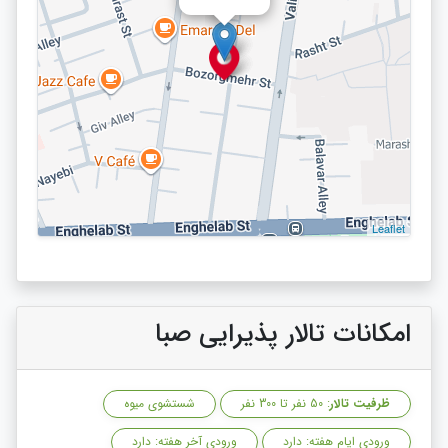
Leaflet
امکانات تالار پذیرایی صبا
ظرفیت تالار
: 50 نفر تا 300 نفر
شستشوی میوه
ورودی ایام هفته: دارد
ورودی آخر هفته: دارد