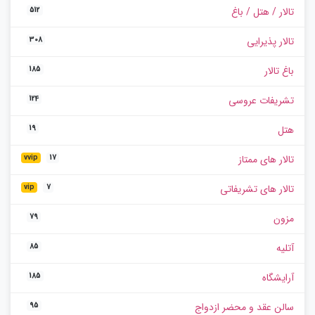
تالار / هتل / باغ
512
تالار پذیرایی
308
باغ تالار
185
تشریفات عروسی
124
هتل
19
تالار های ممتاز
vvip
17
تالار های تشریفاتی
vip
7
مزون
79
آتلیه
85
آرایشگاه
185
سالن عقد و محضر ازدواج
95