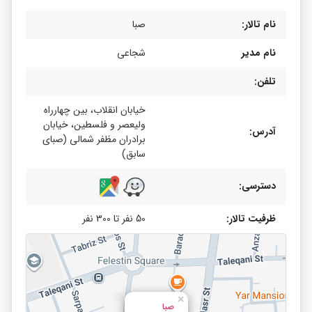
نام تالار:
صبا
نام مدیر
شجاعی
تلفن:
خیابان انقلاب، بین چهارراه
ولیعصر و فلسطین، خیابان
آدرس:
برادران مظفر شمالی (صبای
سابق)
دسترسی:
ظرفیت تالار:
50 نفر تا 300 نفر
×
صبا