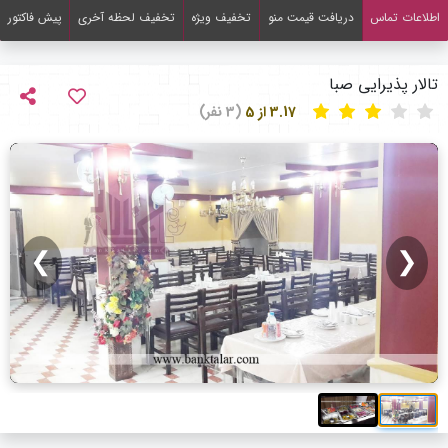
اطلاعات تماس
دریافت قیمت منو
تخفیف ویژه
تخفیف لحظه آخری
پیش فاکتور
تالار پذیرایی صبا
3.17 از 5
(3 نفر)
❯
❮