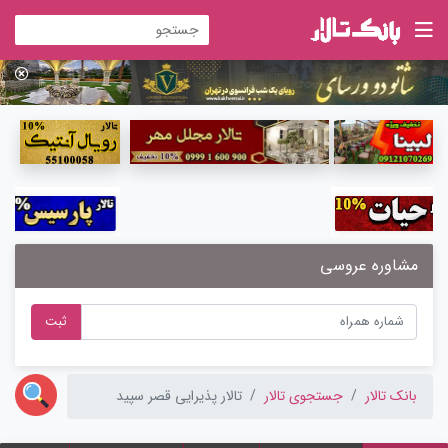
مشاوره عروسی
ثبت
بانک تالار
جستجوی تالار
تالار پذیرایی قصر سپید