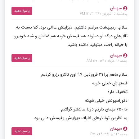
میهمان
پاسخ دهید
پنجشنبه 15 شهریور 1397 12:53 PM
سلام. اردیبهشت مراسم داشتیم. دیزاینش عااالی بود. کلا نسبت به
تالارهای دیگه تو دماوند هم قیمتش خوبه هم غذاش و شبه خوبیرو
با خیاله راحت میتونید داشته باشید
میهمان
پاسخ دهید
جمعه 18 خرداد 1397 11:21 AM
سلام ماهم برا ۳۱ فروردین ۹۷ اون تالارو رزرو کردیم
قیمتهاش خیلی خوبه
تخفیف داره
دکوراسیونش خیلی شیکه
ما ۶۵۰ مهمان داریم دوتا سالنشو گرفتیم
به نظرمن توتالارهای اطراف دیزاینش وفیمتش عالی بود
میهمان
پاسخ دهید
جمعه 22 دی 1396 7:29 PM