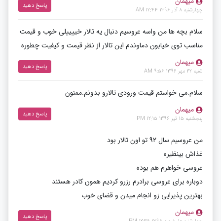
میهمان
پاسخ دهید
چهارشنبه 8 آذر 1396 12:44 AM
سلام بچه ها من واسه عروسیم دنبال یه تالار خییییلی خوب و قیمت
مناسب توی خیابون دماوندم این تالار از نظر قیمت و کیفیت چطوره
میهمان
پاسخ دهید
شنبه 22 مهر 1396 9:56 AM
سلام.می خواستم قیمت ورودی تالارو بدونم.ممنون
میهمان
پاسخ دهید
پنجشنبه 15 تیر 1396 12:15 PM
من عروسیم سال 92 تو اون تالار بود
غذاش بینظیره
عروسی خواهرم هم بوده
دوباره برای عروسی برادرم رزرو کردیم همون کادر هستند
بهترین پذیرایی زو انجام میدن و قضای خوب
میهمان
پاسخ دهید