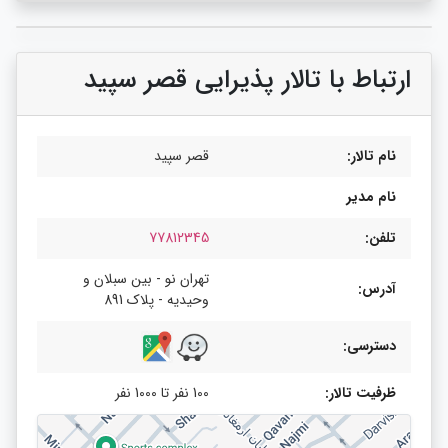
ارتباط با تالار پذیرایی قصر سپید
نام تالار:
قصر سپید
نام مدیر
تلفن:
77812345
تهران نو - بین سبلان و
آدرس:
وحیدیه - پلاک 891
دسترسی:
ظرفیت تالار:
100 نفر تا 1000 نفر