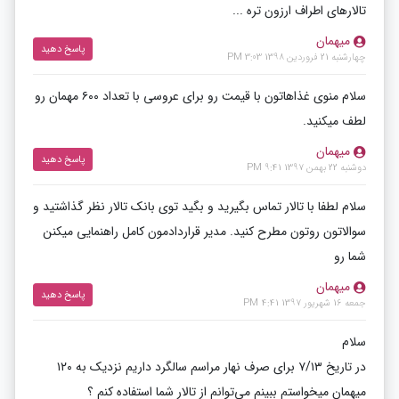
تالارهای اطراف ارزون تره ...
میهمان
پاسخ دهید
چهارشنبه 21 فروردین 1398 3:03 PM
سلام منوی غذاهاتون با قیمت رو برای عروسی با تعداد ۶۰۰ مهمان رو
لطف میکنید.
میهمان
پاسخ دهید
دوشنبه 22 بهمن 1397 9:41 PM
سلام لطفا با تالار تماس بگیرید و بگید توی بانک تالار نظر گذاشتید و
سوالاتون روتون مطرح کنید. مدیر قراردادمون کامل راهنمایی میکنن
شما رو
میهمان
پاسخ دهید
جمعه 16 شهریور 1397 4:41 PM
سلام
در تاریخ ۷/۱۳ برای صرف نهار مراسم سالگرد داریم نزدیک به ۱۲۰
میهمان میخواستم ببینم می‌توانم از تالار شما استفاده کنم ؟