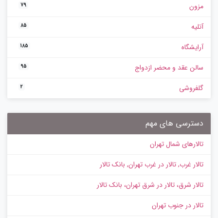
مزون
79
آتلیه
85
آرایشگاه
185
سالن عقد و محضر ازدواج
95
گلفروشی
2
دسترسی های مهم
تالارهای شمال تهران
تالار غرب, تالار در غرب تهران, بانک تالار
تالار شرق، تالار در شرق تهران، بانک تالار
تالار در جنوب تهران