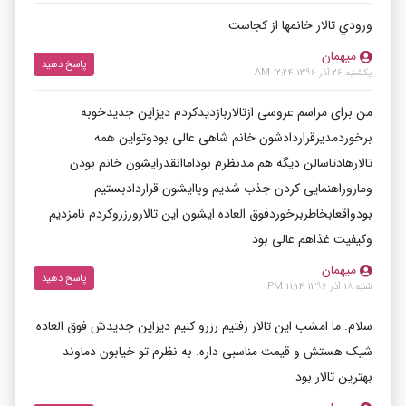
ورودي تالار خانمها از كجاست
میهمان
پاسخ دهید
یکشنبه 26 آذر 1396 12:24 AM
من برای مراسم عروسی ازتالاربازدیدکردم دیزاین جدیدخوبه
برخوردمدیرقراردادشون خانم شاهی عالی بودوتواین همه
تالارهادتاسالن دیگه هم مدنظرم بوداماانقدرایشون خانم بودن
وماروراهنمایی کردن جذب شدیم وباایشون قراردادبستیم
بودواقعابخاطربرخوردفوق العاده ایشون این تالارورزروکردم نامزدیم
وکیفیت غذاهم عالی بود
میهمان
پاسخ دهید
شنبه 18 آذر 1396 11:14 PM
سلام. ما امشب این تالار رفتیم رزرو کنیم دیزاین جدیدش فوق العاده
شیک هستش و قیمت مناسبی داره. به نظرم تو خیابون دماوند
بهترین تالار بود