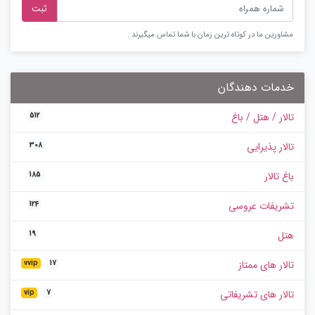
ثبت
مشاورین ما در کوتاه ترین زمان با شما تماس میگیرند .
خدمات دهندگان
تالار / هتل / باغ
512
تالار پذیرایی
308
باغ تالار
185
تشریفات عروسی
124
هتل
19
تالار های ممتاز
vvip
17
تالار های تشریفاتی
vip
7