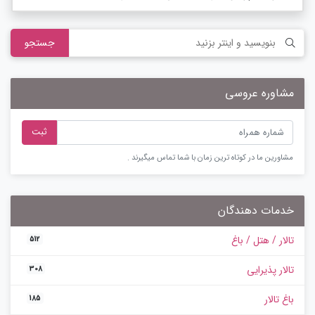
جستجو
مشاوره عروسی
ثبت
مشاورین ما در کوتاه ترین زمان با شما تماس میگیرند .
خدمات دهندگان
تالار / هتل / باغ
512
تالار پذیرایی
308
باغ تالار
185