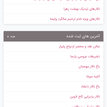
تالارهای نزدیک بهشت زهرا
تالارهای ویژه ختم ترحیم سالگرد ولیمه
آخرین های ثبت شده
همه
سالن عقد و محضر ازدواج پایپار
تشریفات عروسی پارسا
باغ تالار مهستان
آتلیه سپنتا
باغ تالار دلشاد
تالار پذیرایی کاخ لاوین
تالار پذیرایی رز پالاس