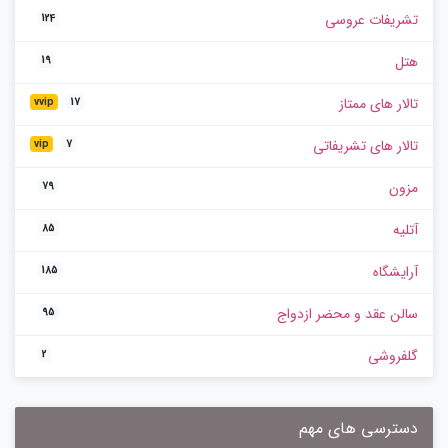
تشریفات عروسی
124
هتل
19
تالار های ممتاز
vvip
17
تالار های تشریفاتی
vip
7
مزون
79
آتلیه
85
آرایشگاه
185
سالن عقد و محضر ازدواج
95
گلفروشی
2
دسترسی های مهم