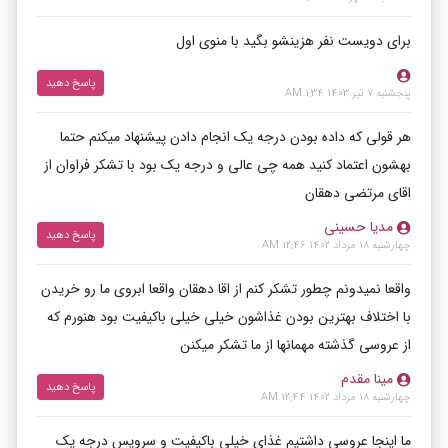
برای دویست نفر هزینشو بگید با منوی اول
پاسخ دهید
پنجشنبه 7 تیر 1403 1:34 AM
هر قولی که داده بودن درجه یک انجام دادن پیشنهاد میکنم حتما
بهشون اعتماد کنید همه چی عالی و درجه یک بود با تشکر فراوان از
اقای مرتضی دهقان
مدیا حسینی
پاسخ دهید
چهارشنبه 18 مرداد 1402 12:46 AM
واقعا نمیدونم چطور تشکر کنم از اقا دهقان واقعا ابر‌وی ما رو خریدن
با اختلاف بهترین بودن غذاشون خیلی خیلی باکیفیت بود هنورم که
از عروسی گذشته مهمانها از ما تشکر میکنن
مینا مقدم
پاسخ دهید
چهارشنبه 18 مرداد 1402 12:44 AM
ما اینجا عروسی داشتیم غذای خیلی باکیفیت و سرویس درجه یک