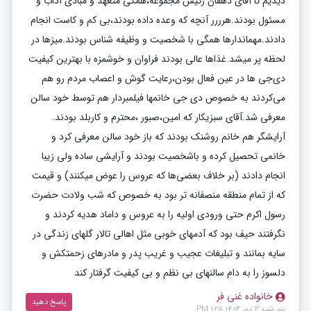
دیدیم تا آقای دهقان رئیس مجموعه،همگی متعهد و مبادی آداب و
مسئول بودند.هرررر آنچه که وعده داده بودند،بی کم و کاست انجام
دادند.مهماندارها همگی با شخصیت و وظیفه شناس بودند.میزها در
لحظه پر میشد.غذاها عالی بودند فراوان و خوشمزه با بهترین کیفیت
دی‌جی ها در عین فعال بودن،رعایت گوش و اعصاب مردم رو هم
می‌کردند به خصوص دی جی خانمها فیلمبردار هم توسط خود سالن
معرفی شد.آقای سبزیکار که امین،صبور ،محترم و کاربلد بودند.
آرایشگر هم خانم روشنک بودند که باز خود سالن معرفی کرد و
خانمی تحصیل کرده و باشخصیت بودند و آرایشی ساده ولی زیبا
انجام دادند (بر خلاف بعضی‌ها که عروس را عوض میکنند) و قیمت
که از تمام منطقه منصفانه تر بود به خصوص که شب ولادت حضرت
رسول اکرم حتی ورودی اولیه را به عروس و داماد هدیه کردند و
نگرفتند حیف بود که آدمهای خوبی مثل اهالی تالار گلهای زندگی در
سایه بمانند و تبلیغات عجیب و غریب پدر و مادرهای زحمتکش و
دلسوز را به دام سالنهای بی نظم و بی کیفیت گرفتار کند
خانواده غنی فر
پاسخ دهید
سه شنبه 3 مهر 1403 1:25 PM