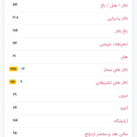
تالار / هتل / باغ
512
تالار پذیرایی
308
باغ تالار
185
تشریفات عروسی
124
هتل
19
تالار های ممتاز
vvip
17
تالار های تشریفاتی
vip
7
مزون
79
آتلیه
85
آرایشگاه
185
سالن عقد و محضر ازدواج
95