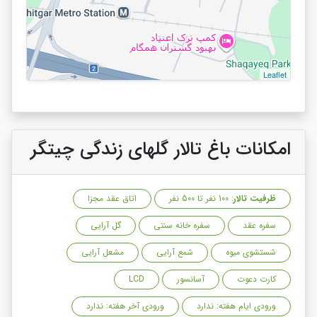
Leaflet
امکانات باغ تالار گلهای زندگی چیتگر
ظرفیت تالار
: 100 نفر تا 500 نفر
اتاق عقد مجزا
سفره عقد
سفره خانه سنتی
گل آرایی
شستشوی میوه
شمع آرایی
مشعل آرایی
کارت دعوت
آسانسور
LCD
ورودی ایام هفته: ندارد
ورودی آخر هفته: ندارد