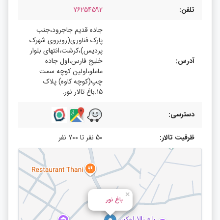
تلفن:
76254592
جاده قدیم جاجرود،جنب
پارک فناوری(روبروی شهرک
پردیس)،کرشت،انتهای بلوار
آدرس:
خلیج فارس،اول جاده
ماملو،اولین کوچه سمت
چپ(کوچه کاوه) پلاک
۱۵.باغ تالار نور.
دسترسی:
ظرفیت تالار:
50 نفر تا 700 نفر
×
باغ نور