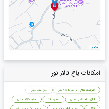
Leaflet
امکانات باغ تالار نور
ظرفیت تالار
: 50 نفر تا 700 نفر
اتاق عقد مجزا
اتاق عقد داخل سالن
سفره عقد
سفره خانه سنتی
LCD
ورودی ایام هفته: دارد
ورودی آخر هفته: دارد