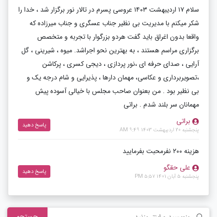
سلام ۱۷ اردیبهشت ۱۴۰۳ عروسی پسرم در تالار نور برگزار شد ، خدا را
شکر میکنم با مدیریت بی نظیر جناب عسگری و جناب میرزاده که
واقعا بدون اغراق باید گفت هردو بزرگوار با تجربه و متخصص
برگزاری مراسم هستند ، به بهترین نحو اجراشد. میوه ، شیرینی ، گل
آرایی ، صدای حرفه ای ،نور پردازی ، دیجی کسری ، پرکاشن
،تصویربرداری و عکاسی، مهمان دارها ، پذیرایی و شام درجه یک و
بی نظیر بود . من بعنوان صاحب مجلس با خیالی آسوده پیش
مهمانان سر بلند شدم . براتی
براتی
پاسخ دهید
پنجشنبه 20 اردیبهشت 1403 9:49 AM
هزینه ۲۰۰ نفرمحبت بفرمایید
علی حقگو
پاسخ دهید
پنجشنبه 5 آبان 1401 5:57 PM
جستجو