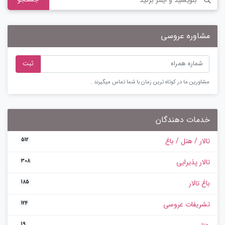
مشاوره عروسی
ثبت
مشاورین ما در کوتاه ترین زمان با شما تماس میگیرند .
خدمات دهندگان
تالار / هتل / باغ
512
تالار پذیرایی
308
باغ تالار
185
تشریفات عروسی
124
19