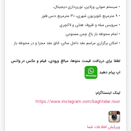
•
سیستم صوتی ورلاین، نورپردازی دیجیتال،
،
•
9 مترمربع تلویزیون شهری
30 مترمربع دنس فلور
•
سرویس مبله و ظروف هتلی و لاکچری
•
تمام محوطه باز باغ چمن مصنوعی
•
امکان برگزاری مراسم عقد داخل سالن، اتاق عقد مجزا و در محوطه باز
لطفا برای دریافت قیمت منوها، مبالغ ورودی، فیلم و عکس در واتس
اپ پیام دهید.
لینک اینستاگرام:
https://www.instagram.com/baghtalar.noor
ویرایش اطلاعات شما