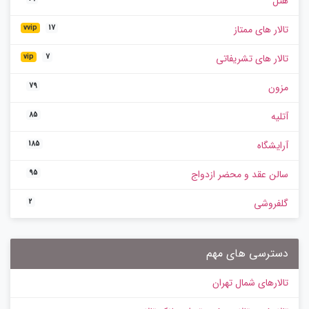
هتل
تالار های ممتاز
vvip
17
تالار های تشریفاتی
vip
7
مزون
79
آتلیه
85
آرایشگاه
185
سالن عقد و محضر ازدواج
95
گلفروشی
2
دسترسی های مهم
تالارهای شمال تهران