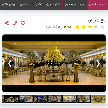
اطلاعات تماس
دریافت قیمت منو
تخفیف ویژه
تخفیف لحظه آخری
پیش فاکتور
باغ تالار نور
3.75 از 5
(18 نفر)
❯
❮