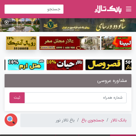
مشاوره عروسی
ثبت
بانک تالار
جستجوی باغ
باغ تالار نور