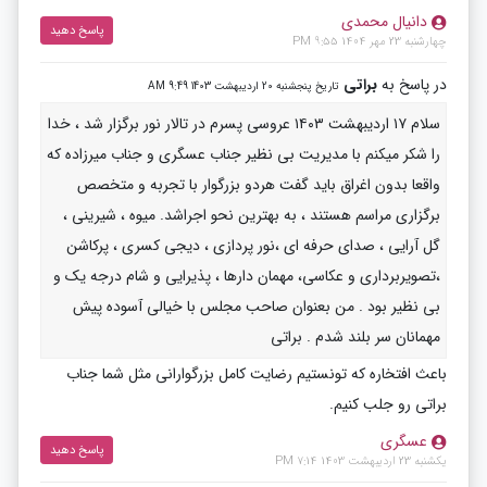
دانیال محمدی
پاسخ دهید
چهارشنبه 23 مهر 1404 9:55 PM
در پاسخ به
براتی
تاریخ پنجشنبه 20 اردیبهشت 1403 9:49 AM
سلام ۱۷ اردیبهشت ۱۴۰۳ عروسی پسرم در تالار نور برگزار شد ، خدا
را شکر میکنم با مدیریت بی نظیر جناب عسگری و جناب میرزاده که
واقعا بدون اغراق باید گفت هردو بزرگوار با تجربه و متخصص
برگزاری مراسم هستند ، به بهترین نحو اجراشد. میوه ، شیرینی ،
گل آرایی ، صدای حرفه ای ،نور پردازی ، دیجی کسری ، پرکاشن
،تصویربرداری و عکاسی، مهمان دارها ، پذیرایی و شام درجه یک و
بی نظیر بود . من بعنوان صاحب مجلس با خیالی آسوده پیش
مهمانان سر بلند شدم . براتی
باعث افتخاره که تونستیم رضایت کامل بزرگوارانی مثل شما جناب
براتی رو جلب کنیم.
عسگری
پاسخ دهید
یکشنبه 23 اردیبهشت 1403 7:14 PM