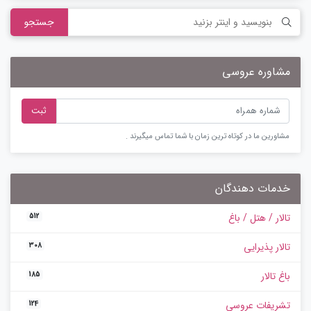
جستجو
مشاوره عروسی
ثبت
مشاورین ما در کوتاه ترین زمان با شما تماس میگیرند .
خدمات دهندگان
تالار / هتل / باغ
512
تالار پذیرایی
308
باغ تالار
185
تشریفات عروسی
124