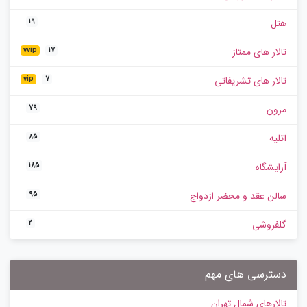
هتل
19
تالار های ممتاز
vvip
17
تالار های تشریفاتی
vip
7
مزون
79
آتلیه
85
آرایشگاه
185
سالن عقد و محضر ازدواج
95
گلفروشی
2
دسترسی های مهم
تالارهای شمال تهران