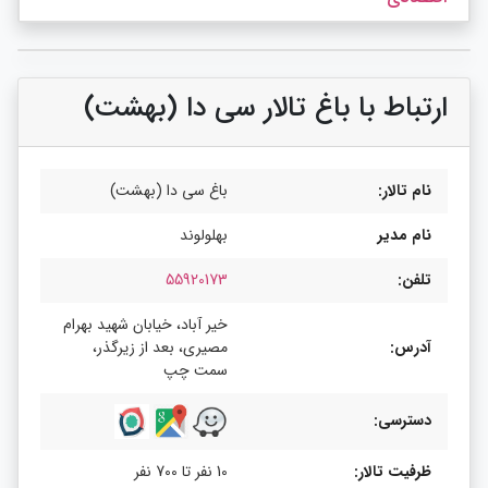
ارتباط با باغ تالار سی دا (بهشت)
نام تالار:
باغ سی دا (بهشت)
نام مدیر
بهلولوند
تلفن:
55920173
خیر آباد، خیابان شهید بهرام
آدرس:
مصیری، بعد از زیرگذر،
سمت چپ
دسترسی:
ظرفیت تالار:
10 نفر تا 700 نفر