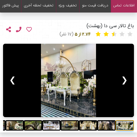
اطلاعات تماس
دریافت قیمت منو
تخفیف ویژه
تخفیف لحظه آخری
پیش فاکتور
باغ تالار سی دا (بهشت)
2.74 از 5
(17 نفر)
❯
❮