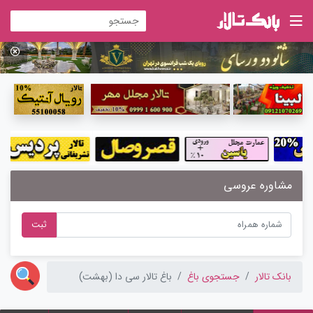
مشاوره عروسی
ثبت
بانک تالار
جستجوی باغ
باغ تالار سی دا (بهشت)