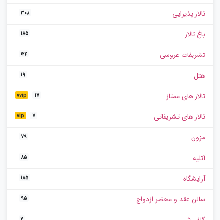
تالار پذیرایی
308
باغ تالار
185
تشریفات عروسی
124
هتل
19
تالار های ممتاز
vvip
17
تالار های تشریفاتی
vip
7
مزون
79
آتلیه
85
آرایشگاه
185
سالن عقد و محضر ازدواج
95
2