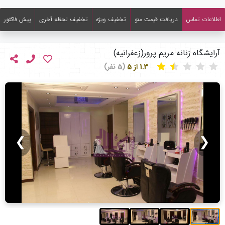
اطلاعات تماس
دریافت قیمت منو
تخفیف ویژه
تخفیف لحظه آخری
پیش فاکتور
آرایشگاه زنانه مریم پرور(زعفرانیه)
1.3 از 5
(5 نفر)
❯
❮