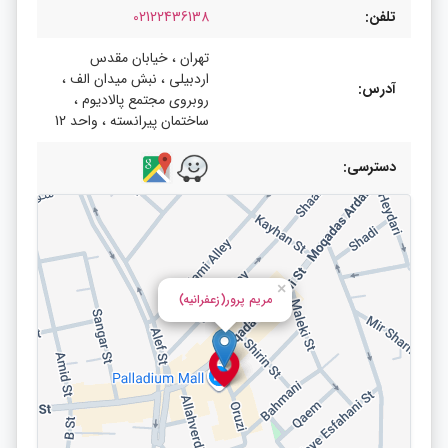
تلفن:
02122436138
تهران ، خیابان مقدس
اردبیلی ، نبش میدان الف ،
آدرس:
روبروی مجتمع پالادیوم ،
ساختمان پیرانسته ، واحد 12
دسترسی:
×
مریم پرور(زعفرانیه)