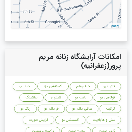
Leaflet
امکانات آرایشگاه زنانه مریم
پرور(زعفرانیه)
تاتو ابرو
خط چشم
اکستنشن مژه
خط لب
کوتاهی مو
بافت مو
شینیون
براشینگ
کراتینه
صافی دائم مو
فر دائم مو
رنگ مو
مش و هایلایت
اکستنشن مو
آرایش صورت
گریم صورت
ماساژ صورت
پاکسازی پوست