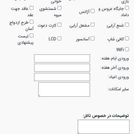
بازی
خوانی
جایگاه عروس و
شستشوی
عاقد جهت
آژانس
داماد
میوه
عقد
طرح ازدواج
شمع آرایی
مشعل آرایی
کارت دعوت
آسان
لیست
کافی شاپ
آسانسور
LCD
پیشنهادی
WiFi
ورودی ایام هفته:
ورودی آخر هفته:
ورودی اعیاد:
سایر امکانات:
توضیحات در خصوص تالار: