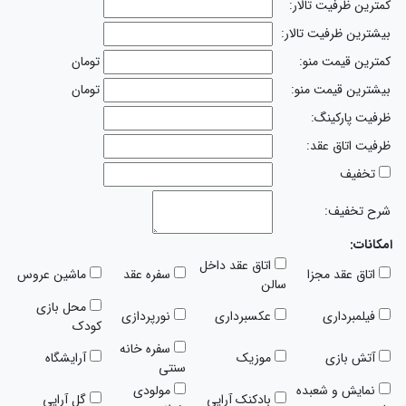
کمترین ظرفیت تالار:
بیشترین ظرفیت تالار:
کمترین قیمت منو:
تومان
بیشترین قیمت منو:
تومان
ظرفیت پارکینگ:
ظرفیت اتاق عقد:
تخفیف
شرح تخفیف:
امکانات:
اتاق عقد داخل
اتاق عقد مجزا
سفره عقد
ماشین عروس
سالن
محل بازی
فیلمبرداری
عکسبرداری
نورپردازی
کودک
سفره خانه
آتش بازی
موزیک
آرایشگاه
سنتی
نمایش و شعبده
مولودی
بادکنک آرایی
گل آرایی