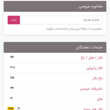
مشاوره عروسی
ثبت
مشاورین ما در کوتاه ترین زمان با شما تماس میگیرند .
خدمات دهندگان
تالار / هتل / باغ
512
تالار پذیرایی
308
باغ تالار
185
تشریفات عروسی
124
هتل
19
تالار های ممتاز
vvip
17