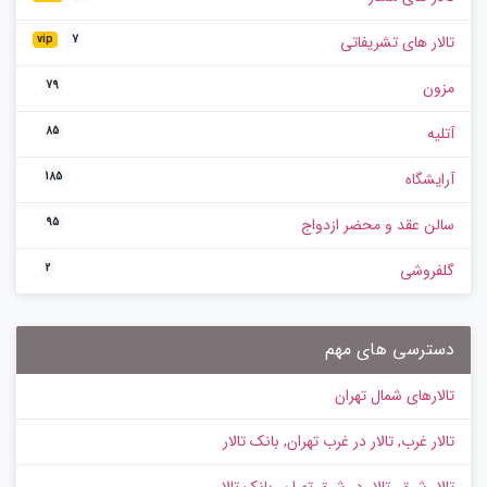
تالار های تشریفاتی
vip
7
مزون
79
آتلیه
85
آرایشگاه
185
سالن عقد و محضر ازدواج
95
گلفروشی
2
دسترسی های مهم
تالارهای شمال تهران
تالار غرب, تالار در غرب تهران, بانک تالار
تالار شرق، تالار در شرق تهران، بانک تالار