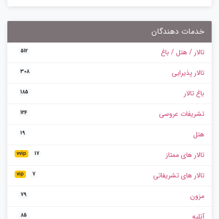
خدمات دهندگان
تالار / هتل / باغ
512
تالار پذیرایی
308
باغ تالار
185
تشریفات عروسی
124
هتل
19
تالار های ممتاز
vvip
17
تالار های تشریفاتی
vip
7
مزون
79
آتلیه
85