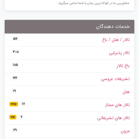
مشاورین ما در کوتاه ترین زمان با شما تماس میگیرند .
خدمات دهندگان
تالار / هتل / باغ
512
تالار پذیرایی
308
باغ تالار
185
تشریفات عروسی
124
هتل
19
تالار های ممتاز
vvip
17
تالار های تشریفاتی
vip
7
مزون
79