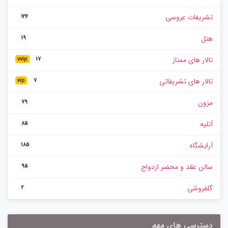
تشریفات عروسی
124
هتل
19
تالار های ممتاز
vvip
17
تالار های تشریفاتی
vip
7
مزون
79
آتلیه
85
آرایشگاه
185
سالن عقد و محضر ازدواج
95
گلفروشی
2
دسترسی های مهم