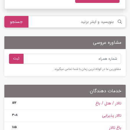
جستجو
مشاوره عروسی
ثبت
مشاورین ما در کوتاه ترین زمان با شما تماس میگیرند .
خدمات دهندگان
تالار / هتل / باغ
512
تالار پذیرایی
308
باغ تالار
185