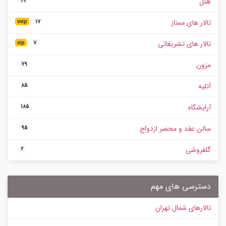
هتل
19
تالار های ممتاز
vvip
17
تالار های تشریفاتی
vip
7
مزون
79
آتلیه
85
آرایشگاه
185
سالن عقد و محضر ازدواج
95
گلفروشی
2
دسترسی های مهم
تالارهای شمال تهران