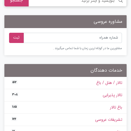
جستجو
مشاوره عروسی
ثبت
مشاورین ما در کوتاه ترین زمان با شما تماس میگیرند .
خدمات دهندگان
تالار / هتل / باغ
512
تالار پذیرایی
308
باغ تالار
185
تشریفات عروسی
124