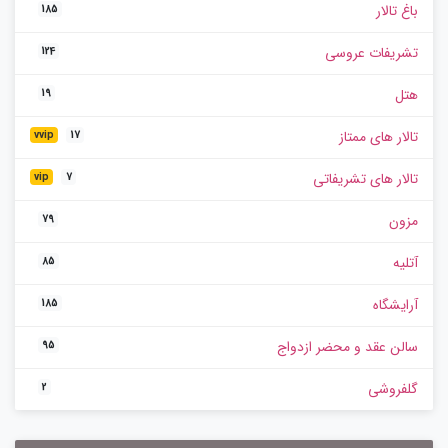
باغ تالار
185
تشریفات عروسی
124
هتل
19
تالار های ممتاز
vvip
17
تالار های تشریفاتی
vip
7
مزون
79
آتلیه
85
آرایشگاه
185
سالن عقد و محضر ازدواج
95
گلفروشی
2