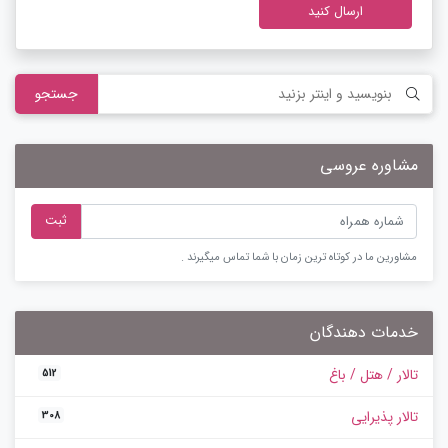
ارسال کنید
جستجو
مشاوره عروسی
ثبت
مشاورین ما در کوتاه ترین زمان با شما تماس میگیرند .
خدمات دهندگان
تالار / هتل / باغ
512
تالار پذیرایی
308