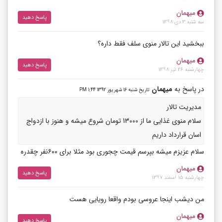
میهمان
پاسخ دهید
سه شنبه 3 دی 1398
ببخشید این تالار منوی سلف فقط داره؟
میهمان
پاسخ دهید
چهارشنبه 26 تیر 1398
در پاسخ به
میهمان
تاریخ شنبه 16 شهریور 1392 1:44 PM
مدیریت تالار
سلام منوی غذایی ما از 13000 تومان شروع میشه و هنوز با ازدواج
اسان قرارداد داریم
سلام عزیزم میشه بپرسم قیمت چجوری بود مثلا برای ۶۰۰نفر چقدره
میهمان
پاسخ دهید
چهارشنبه 15 اسفند 1397
من دیشب اینجا عروسی بودم واقعا رویایی هست
میهمان
پاسخ دهید