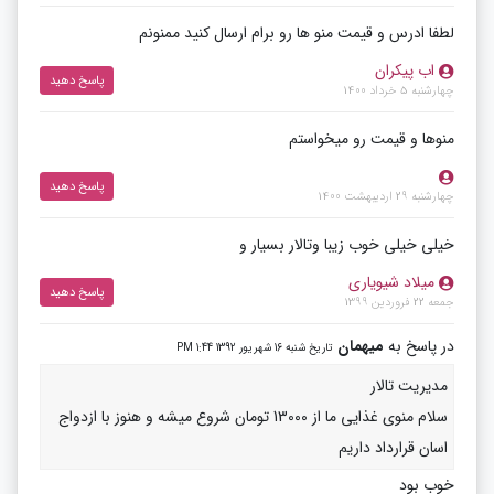
لطفا ادرس و قیمت منو ها رو برام ارسال کنید ممنونم
اب پیکران
پاسخ دهید
چهارشنبه 5 خرداد 1400
منوها و قیمت رو میخواستم
پاسخ دهید
چهارشنبه 29 اردیبهشت 1400
خیلی خیلی خوب زیبا وتالار بسیار و
میلاد شیویاری
پاسخ دهید
جمعه 22 فروردین 1399
در پاسخ به
میهمان
تاریخ شنبه 16 شهریور 1392 1:44 PM
مدیریت تالار
سلام منوی غذایی ما از 13000 تومان شروع میشه و هنوز با ازدواج
اسان قرارداد داریم
خوب بود