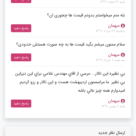
شنبه 4 اسفند 1397
بله منم میخواستم بدونم قیمت ها چجوری ان؟
میهمان
پاسخ دهید
یکشنبه 27 خرداد 1397
سلام ممنون میشم بگید قیمت ها به چه صورت هستش حدودی؟
میهمان
پاسخ دهید
سه شنبه 8 خرداد 1397
بي نظيره اين تالار... مرسي از اقاي مهندس غلامي براي اين ديزاين
بي نظير. ما مراسممون ارديبهشت هست و اين تالار و رزو كرديم.
اميدوارم همه چيز عالي باشه
میهمان
پاسخ دهید
شنبه 7 بهمن 1396
ارسال نظر جدید