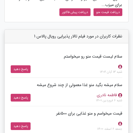
برای میزب...
دریافت قیمت منو
دریافت پیش فاکتور
نظرات کاربران در مورد فیلم تالار پذیرایی رویال پالاس 1
سلام لیست قیمت منو رو میخواستم
پاسخ دهید
شنبه 13 آبان 1402
سلام میشه بگید منو غذا معمولی از چند شروع میشه
فاطمه نادری
پاسخ دهید
شنبه 6 فروردین 1401
قیمت میخواسم و منو غذایی برای ۵۰۰نفر
پاسخ دهید
جمعه 6 اسفند 1400