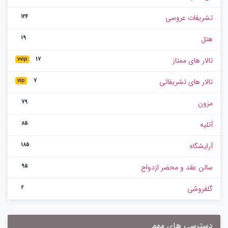
تشریفات عروسی
124
هتل
19
تالار های ممتاز
vvip
17
تالار های تشریفاتی
vip
7
مزون
79
آتلیه
85
آرایشگاه
185
سالن عقد و محضر ازدواج
95
گلفروشی
2
دسترسی های مهم