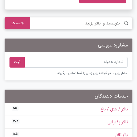
جستجو
مشاوره عروسی
ثبت
مشاورین ما در کوتاه ترین زمان با شما تماس میگیرند .
خدمات دهندگان
تالار / هتل / باغ
512
تالار پذیرایی
308
باغ تالار
185