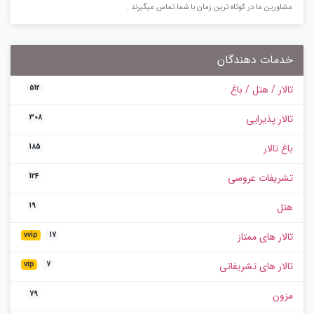
مشاورین ما در کوتاه ترین زمان با شما تماس میگیرند .
خدمات دهندگان
تالار / هتل / باغ
512
تالار پذیرایی
308
باغ تالار
185
تشریفات عروسی
124
هتل
19
تالار های ممتاز
vvip
17
تالار های تشریفاتی
vip
7
مزون
79