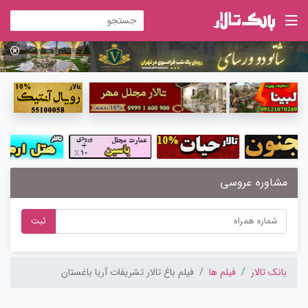
مشاوره عروسی
ثبت
بانک تالار
فیلم ها
فیلم باغ تالار تشریفات آریا باغستان