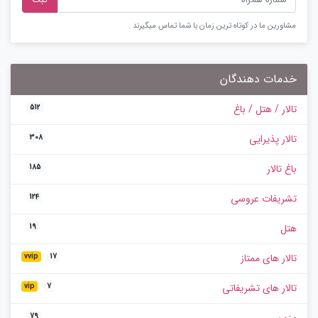
مشاورین ما در کوتاه ترین زمان با شما تماس میگیرند .
خدمات دهندگان
تالار / هتل / باغ
512
تالار پذیرایی
308
باغ تالار
185
تشریفات عروسی
124
هتل
19
تالار های ممتاز
vvip
17
تالار های تشریفاتی
vip
7
مزون
79