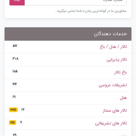
مشاورین ما در کوتاه ترین زمان با شما تماس میگیرند .
خدمات دهندگان
تالار / هتل / باغ
512
تالار پذیرایی
308
باغ تالار
185
تشریفات عروسی
124
هتل
19
تالار های ممتاز
vvip
17
تالار های تشریفاتی
vip
7
مزون
79