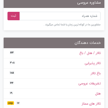
مشاوره عروسی
ثبت
مشاورین ما در کوتاه ترین زمان با شما تماس میگیرند .
خدمات دهندگان
تالار / هتل / باغ
512
تالار پذیرایی
308
باغ تالار
185
تشریفات عروسی
124
هتل
19
تالار های ممتاز
vvip
17