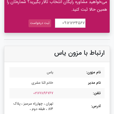
می‌خواهید مشاوره رایگان انتخاب تالار بگیرید؟ شماره‌تان را
همین حالا ثبت کنید.
ارتباط با مزون یاس
نام مزون:
یاس
نام مدیر
خانم اثنا عشری
تلفن:
02177896767
تهران ، چهارراه سرسبز ، پلاک
آدرس:
814 ، طبقه دوم ،