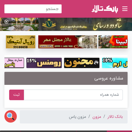
مشاوره عروسی
ثبت
بانک تالار
مزون
مزون یاس