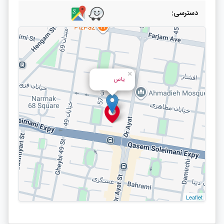
دسترسی:
×
یاس
Leaflet