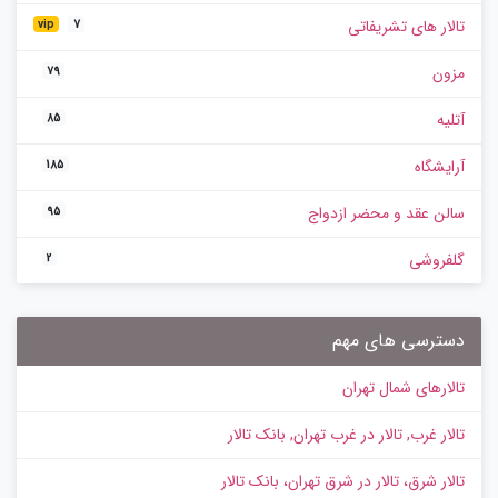
تالار های تشریفاتی
vip
7
مزون
79
آتلیه
85
آرایشگاه
185
سالن عقد و محضر ازدواج
95
گلفروشی
2
دسترسی های مهم
تالارهای شمال تهران
تالار غرب, تالار در غرب تهران, بانک تالار
تالار شرق، تالار در شرق تهران، بانک تالار