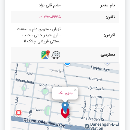
نام مدیر
خانم قلی نژاد
تلفن:
02177206645
تهران ، متروی علم و صنعت
آدرس:
، اول حیدر خانی ، جنب
بستنی فروشی ،پلاک 11
دسترسی:
×
بانوی تک