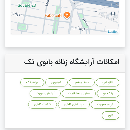
Leaflet
امکانات آرایشگاه زنانه بانوی تک
تاتو ابرو
خط چشم
شینیون
براشینگ
رنگ مو
مش و هایلایت
آرایش صورت
گریم صورت
برداشتن ناخن
کاشت ناخن
کاور