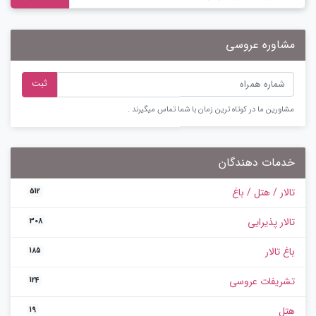
مشاوره عروسی
ثبت
مشاورین ما در کوتاه ترین زمان با شما تماس میگیرند .
خدمات دهندگان
تالار / هتل / باغ
512
تالار پذیرایی
308
باغ تالار
185
تشریفات عروسی
124
هتل
19