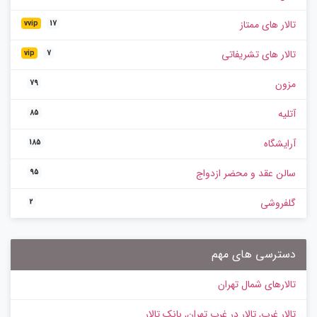
تالار های ممتاز
vvip
17
تالار های تشریفاتی
vip
7
مزون
79
آتلیه
85
آرایشگاه
185
سالن عقد و محضر ازدواج
95
گلفروشی
2
دسترسی های مهم
تالارهای شمال تهران
تالار غرب, تالار در غرب تهران, بانک تالار