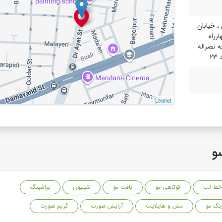
 خیابان
ارراه
ه نصراله
Leaflet
و
خط لب
کوتاهی مو
بافت مو
شینیون
براشینگ
نگ مو
مش و هایلایت
آرایش صورت
گریم صورت