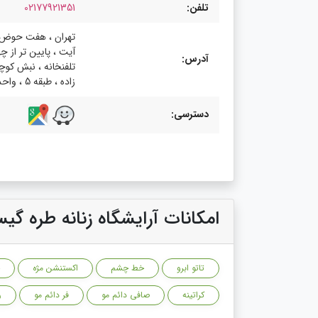
تلفن:
02177921351
تهران ، هفت حوض ،
آیت ، پایین تر از چه
آدرس:
تلفنخانه ، نبش کوچ
زاده ، طبقه 5 ، واحد 23
دسترسی:
امکانات آرایشگاه زنانه طره گیس
تاتو ابرو
خط چشم
اکستنشن مژه
کراتینه
صافی دائم مو
فر دائم مو
ر