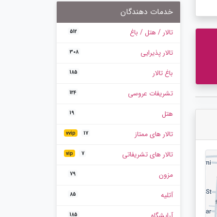
خدمات دهندگان
تالار / هتل / باغ
512
تالار پذیرایی
308
باغ تالار
185
تشریفات عروسی
124
هتل
19
تالار های ممتاز
vvip
17
تالار های تشریفاتی
vip
7
مزون
79
آتلیه
85
آرایشگاه
185