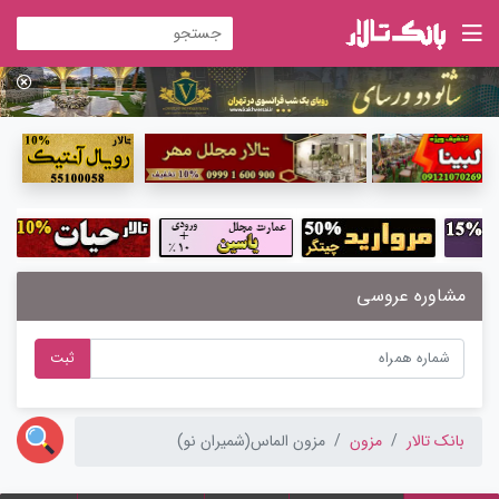
مشاوره عروسی
ثبت
بانک تالار
مزون
مزون الماس(شمیران نو)