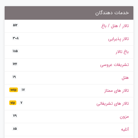
خدمات دهندگان
تالار / هتل / باغ
512
تالار پذیرایی
308
باغ تالار
185
تشریفات عروسی
124
هتل
19
تالار های ممتاز
vvip
17
تالار های تشریفاتی
vip
7
مزون
79
آتلیه
85