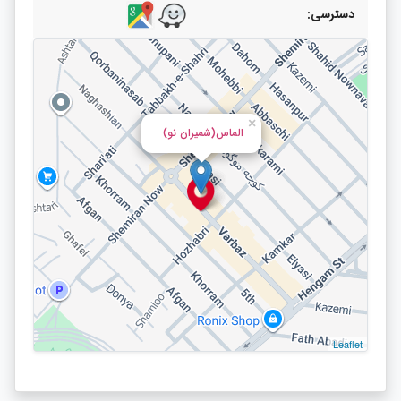
دسترسی:
×
الماس(شمیران نو)
Leaflet