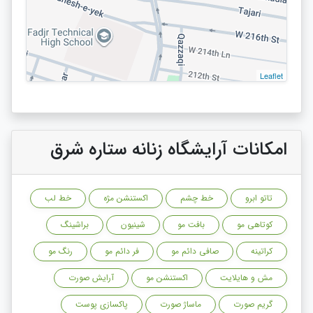
Leaflet
امکانات آرایشگاه زنانه ستاره شرق
تاتو ابرو
خط چشم
اکستنشن مژه
خط لب
کوتاهی مو
بافت مو
شینیون
براشینگ
کراتینه
صافی دائم مو
فر دائم مو
رنگ مو
مش و هایلایت
اکستنشن مو
آرایش صورت
گریم صورت
ماساژ صورت
پاکسازی پوست