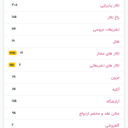
تالار پذیرایی
308
باغ تالار
185
تشریفات عروسی
124
هتل
19
تالار های ممتاز
vvip
17
تالار های تشریفاتی
vip
7
مزون
79
آتلیه
85
آرایشگاه
185
سالن عقد و محضر ازدواج
95
گلفروشی
2