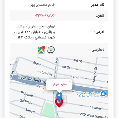
نام مدیر
خانم محمدی پور
تلفن:
02177068386
تهران ، بین بلوار اردیبهشت
آدرس:
و باقری ، خیابان 222 غربی ،
شهید کسمائی ، پلاک 143
دسترسی:
×
ستاره شرق