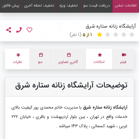
اطلاعات تماس
دریافت قیمت منو
تخفیف ویژه
تخفیف لحظه آخری
پیش فاکتور
آرایشگاه زنانه ستاره شرق
1 از 5
(1 نفر)
فیلم
امکانات
گالری تصاویر
منو
نظرات
توضیحات آرایشگاه زنانه ستاره شرق
آرایشگاه زنانه ستاره شرق
با مدیریت خانم محمدی پور کیفیت بالای
خدمات واقع در تهران ، بین بلوار اردیبهشت و باقری ، خیابان 222
غربی ، شهید کسمائی ، پلاک 143 میباشد .