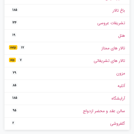
باغ تالار
185
تشریفات عروسی
124
هتل
19
تالار های ممتاز
vvip
17
تالار های تشریفاتی
vip
7
مزون
79
آتلیه
85
آرایشگاه
185
سالن عقد و محضر ازدواج
95
گلفروشی
2