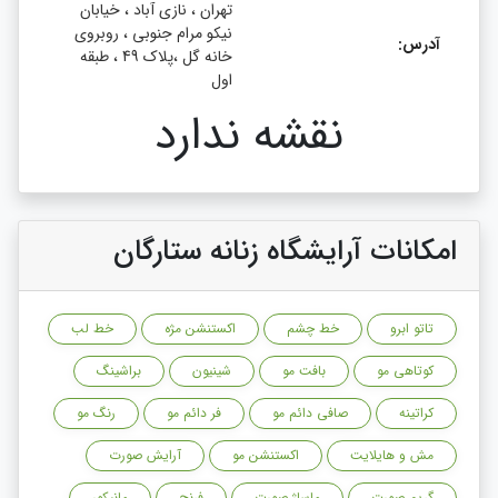
تهران ، نازی آباد ، خیابان
نیکو مرام جنوبی ، روبروی
آدرس:
خانه گل ،پلاک 49 ، طبقه
اول
نقشه ندارد
امکانات آرایشگاه زنانه ستارگان
تاتو ابرو
خط چشم
اکستنشن مژه
خط لب
کوتاهی مو
بافت مو
شینیون
براشینگ
کراتینه
صافی دائم مو
فر دائم مو
رنگ مو
مش و هایلایت
اکستنشن مو
آرایش صورت
گریم صورت
ماساژ صورت
فرنچ
مانیکور