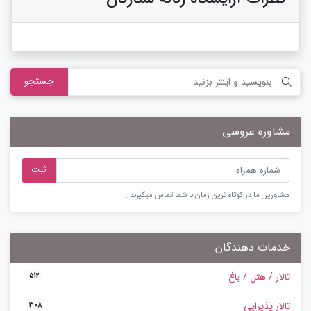
جستجو
مشاوره عروسی
ثبت
مشاورین ما در کوتاه ترین زمان با شما تماس میگیرند .
خدمات دهندگان
تالار / هتل / باغ
512
تالار پذیرایی
308