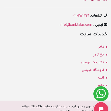
تبلیغات
:
09102122231
ایمیل
:
info@banktalar.com
خدمات سایت
تالار
باغ تالار
تشریفات عروسی
آرایشگاه عروسی
آتلیه
مزون
کلیه حقوق معنوی و مادی این سایت، متعلق به سایت بانک تالار میباشد.
طراحی سایت و بهینه سازی، نویا سیستم