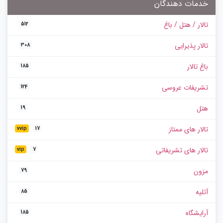
خدمات دهندگان
تالار / هتل / باغ
512
تالار پذیرایی
308
باغ تالار
185
تشریفات عروسی
124
هتل
19
تالار های ممتاز
vvip
17
تالار های تشریفاتی
vip
7
مزون
79
آتلیه
85
آرایشگاه
185