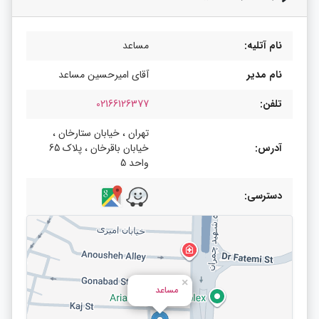
نام آتلیه:
مساعد
نام مدیر
آقای امیرحسین مساعد
تلفن:
02166126377
تهران ، خیابان ستارخان ،
آدرس:
خیابان باقرخان ، پلاک 65
واحد 5
دسترسی:
×
مساعد