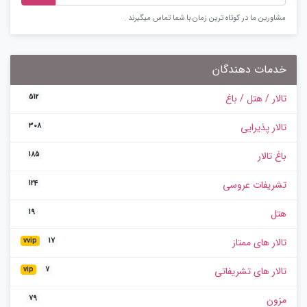
مشاورین ما در کوتاه ترین زمان با شما تماس میگیرند .
خدمات دهندگان
تالار / هتل / باغ
512
تالار پذیرایی
308
باغ تالار
185
تشریفات عروسی
124
هتل
19
تالار های ممتاز
vvip
17
تالار های تشریفاتی
vip
7
مزون
79