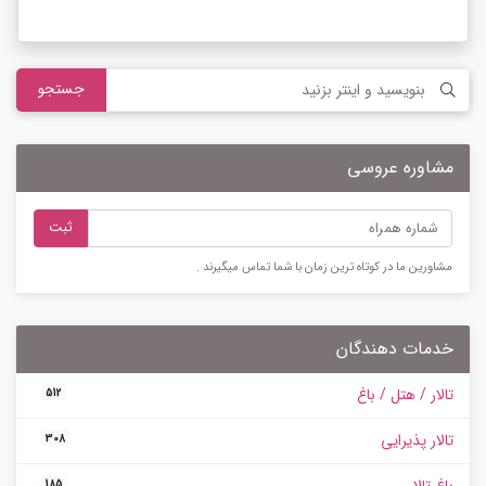
جستجو
مشاوره عروسی
ثبت
مشاورین ما در کوتاه ترین زمان با شما تماس میگیرند .
خدمات دهندگان
تالار / هتل / باغ
512
تالار پذیرایی
308
185