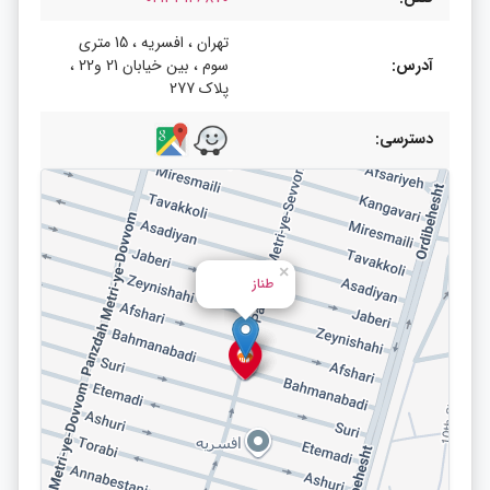
تهران ، افسریه ، 15 متری
آدرس:
سوم ، بین خیابان 21 و22 ،
پلاک 277
دسترسی:
×
طناز