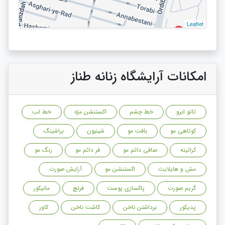
Leaflet
امکانات آرایشگاه زنانه طناز
تاتو ابرو
خط چشم
اکستنشن مژه
خط لب
کوتاهی مو
بافت مو
شینیون
براشینگ
کراتینه
صافی دائم مو
فر دائم مو
رنگ مو
مش و هایلایت
اکستنشن مو
آرایش صورت
گریم صورت
پاکسازی پوست
فرنچ
مانیکور
پدیکور
برداشتن ناخن
کاشت ناخن
کاور