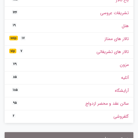
باغ تالار
تشریفات عروسی
124
هتل
19
تالار های ممتاز
vvip
17
تالار های تشریفاتی
vip
7
مزون
79
آتلیه
85
آرایشگاه
185
سالن عقد و محضر ازدواج
95
گلفروشی
2