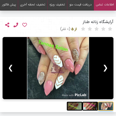
اطلاعات تماس
دریافت قیمت منو
تخفیف ویژه
تخفیف لحظه آخری
پیش فاکتور
آرایشگاه زنانه طناز
از 5
(0 نفر)
❯
❮