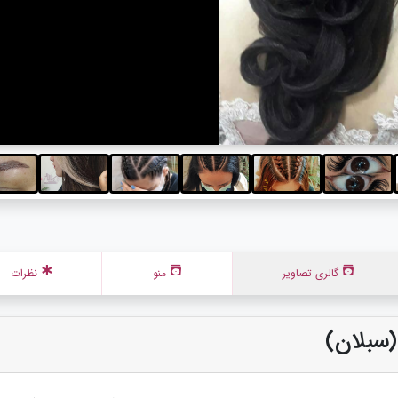
گالری تصاویر
منو
نظرات
(سبلان)