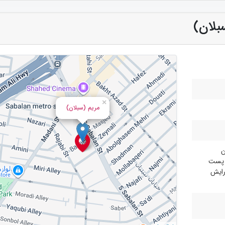
سبلان)
×
مریم (سبلان)
ن
ه پست
رایش