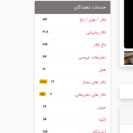
خدمات دهندگان
تالار / هتل / باغ
512
تالار پذیرایی
308
باغ تالار
185
تشریفات عروسی
124
هتل
19
تالار های ممتاز
vvip
17
تالار های تشریفاتی
vip
7
مزون
79
آتلیه
85
آرایشگاه
185