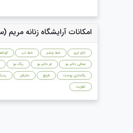
امکانات آرایشگاه زنانه مریم (س
تاتو ابرو
خط چشم
خط لب
کوتاه
صافی دائم مو
فر دائم مو
رنگ مو
پاکسازی پوست
فرنچ
مانیکور
پدیک
تقویت