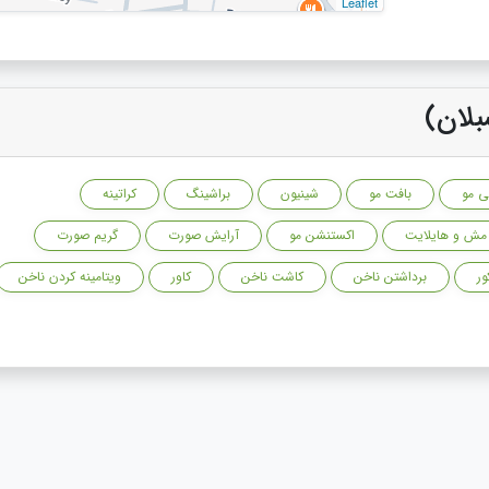
Leaflet
بلان)
ی مو
بافت مو
شینیون
براشینگ
کراتینه
مش و هایلایت
اکستنشن مو
آرایش صورت
گریم صورت
ور
برداشتن ناخن
کاشت ناخن
کاور
ویتامینه کردن ناخن