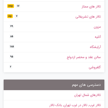
تالار های ممتاز
vvip
17
تالار های تشریفاتی
vip
7
مزون
79
آتلیه
85
آرایشگاه
185
سالن عقد و محضر ازدواج
95
گلفروشی
2
دسترسی های مهم
تالارهای شمال تهران
تالار غرب, تالار در غرب تهران, بانک تالار