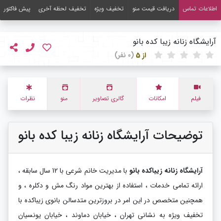
اطلاعات تماس
دریافت قیمت منو
تخفیف ویژه
تخفیف لحظه آخری
پیش فاکتور
آرایشگاه زنانه زیبا کده بانو
از 5
(0 نفر)
فیلم
امکانات
گالری تصاویر
منو
نظرات
توضیحات آرایشگاه زنانه زیبا کده بانو
آرایشگاه زنانه زیباکده بانو
با مدیریت خانم شرعی با 12 سال سابقه ،
ارائه تمامی خدمات ، استفاده از بهترین مواد رنگ مش و دکلره ، و
همچنین متخصص در این امر در بروزترین متدسالن بانوی زیباکده با
تخفیف ویژه به نشانی تهران ، خیابان دماوند ، خیابان یونسیان