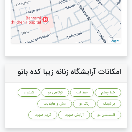
Leaflet
امکانات آرایشگاه زنانه زیبا کده بانو
خط چشم
خط لب
کوتاهی مو
شینیون
براشینگ
رنگ مو
مش و هایلایت
اکستنشن مو
آرایش صورت
گریم صورت