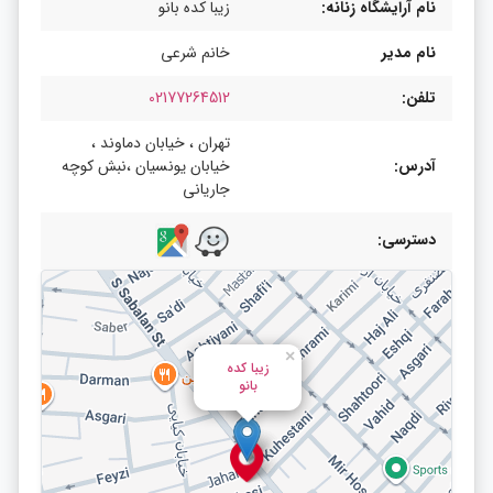
نام آرایشگاه زنانه:
زیبا کده بانو
نام مدیر
خانم شرعی
تلفن:
02177264512
تهران ، خیابان دماوند ،
آدرس:
خیابان یونسیان ،نبش کوچه
جاریانی
دسترسی:
×
زیبا کده
بانو