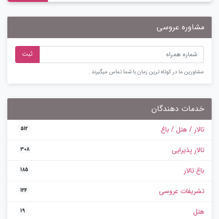
مشاوره عروسی
ثبت
مشاورین ما در کوتاه ترین زمان با شما تماس میگیرند .
خدمات دهندگان
تالار / هتل / باغ
512
تالار پذیرایی
308
باغ تالار
185
تشریفات عروسی
124
هتل
19