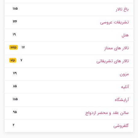
باغ تالار
185
تشریفات عروسی
124
هتل
19
تالار های ممتاز
vvip
17
تالار های تشریفاتی
vip
7
مزون
79
آتلیه
85
آرایشگاه
185
سالن عقد و محضر ازدواج
95
گلفروشی
2