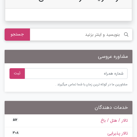
جستجو
مشاوره عروسی
ثبت
مشاورین ما در کوتاه ترین زمان با شما تماس میگیرند .
خدمات دهندگان
تالار / هتل / باغ
512
تالار پذیرایی
308