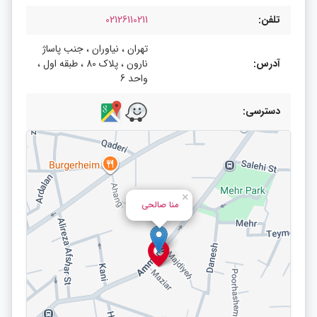
تلفن:
02126110211
تهران ، نیاوران ، جنب پاساژ
آدرس:
نارون ، پلاک 80 ، طبقه اول ،
واحد 6
دسترسی:
×
منا صالحی