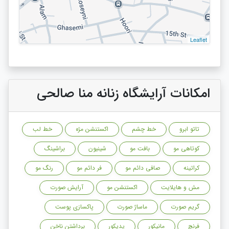
Leaflet
امکانات آرایشگاه زنانه منا صالحی
تاتو ابرو
خط چشم
اکستنشن مژه
خط لب
کوتاهی مو
بافت مو
شینیون
براشینگ
کراتینه
صافی دائم مو
فر دائم مو
رنگ مو
مش و هایلایت
اکستنشن مو
آرایش صورت
گریم صورت
ماساژ صورت
پاکسازی پوست
فرنچ
مانیکور
پدیکور
برداشتن ناخن