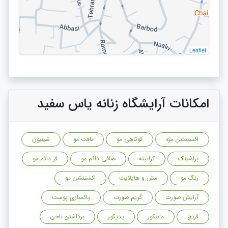
Leaflet
امکانات آرایشگاه زنانه یاس سفید
اکستنشن مژه
کوتاهی مو
بافت مو
شینیون
براشینگ
کراتینه
صافی دائم مو
فر دائم مو
رنگ مو
مش و هایلایت
اکستنشن مو
آرایش صورت
گریم صورت
پاکسازی پوست
فرنچ
مانیکور
پدیکور
برداشتن ناخن