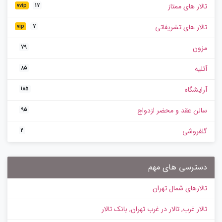
تالار های ممتاز
vvip
17
تالار های تشریفاتی
vip
7
مزون
79
آتلیه
85
آرایشگاه
185
سالن عقد و محضر ازدواج
95
گلفروشی
2
دسترسی های مهم
تالارهای شمال تهران
تالار غرب, تالار در غرب تهران, بانک تالار