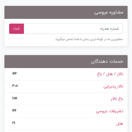
مشاوره عروسی
ثبت
مشاورین ما در کوتاه ترین زمان با شما تماس میگیرند .
خدمات دهندگان
تالار / هتل / باغ
512
تالار پذیرایی
308
باغ تالار
185
تشریفات عروسی
124
هتل
19