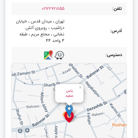
تلفن:
02122728155
تهران ، میدان قدس ، خیابان
دزاشیب ، روبروی آتش
آدرس:
نشانی ، مجتع مریم ، طبقه
4 واحد 44
دسترسی:
×
یاس
سفید