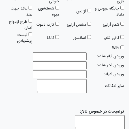
بازی
خوانی
جایگاه عروس و
شستشوی
عاقد جهت
آژانس
داماد
میوه
عقد
طرح ازدواج
شمع آرایی
مشعل آرایی
کارت دعوت
آسان
لیست
کافی شاپ
آسانسور
LCD
پیشنهادی
WiFi
ورودی ایام هفته:
ورودی آخر هفته:
ورودی اعیاد:
سایر امکانات:
توضیحات در خصوص تالار: