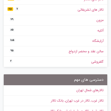
تالار های تشریفاتی
vip
7
مزون
79
آتلیه
85
آرایشگاه
185
سالن عقد و محضر ازدواج
95
گلفروشی
2
دسترسی های مهم
تالارهای شمال تهران
تالار غرب, تالار در غرب تهران, بانک تالار
تالار شرق، تالار در شرق تهران، بانک تالار