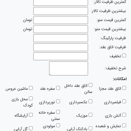
کمترین ظرفیت تالار:
بیشترین ظرفیت تالار:
کمترین قیمت منو:
تومان
بیشترین قیمت منو:
تومان
ظرفیت پارکینگ:
ظرفیت اتاق عقد:
تخفیف
شرح تخفیف:
امکانات:
اتاق عقد داخل
اتاق عقد مجزا
سفره عقد
ماشین عروس
سالن
محل بازی
فیلمبرداری
عکسبرداری
نورپردازی
کودک
سفره خانه
آتش بازی
موزیک
آرایشگاه
سنتی
نمایش و شعبده
مولودی
بادکنک آرایی
گل آرایی