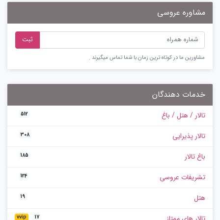
مشاوره عروسی
ثبت
مشاورین ما در کوتاه ترین زمان با شما تماس میگیرند .
خدمات دهندگان
تالار / هتل / باغ
512
تالار پذیرایی
308
باغ تالار
185
تشریفات عروسی
124
هتل
19
تالار های ممتاز
vvip
17