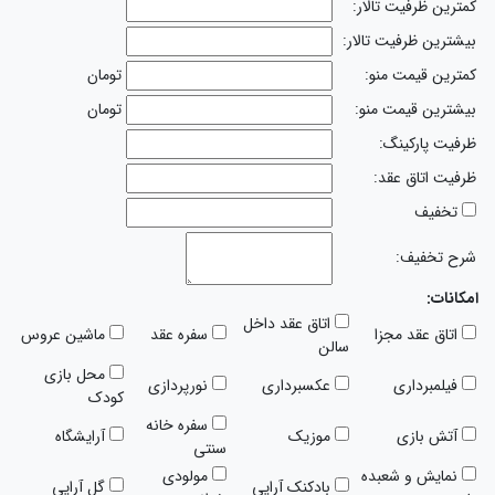
کمترین ظرفیت تالار:
بیشترین ظرفیت تالار:
کمترین قیمت منو:
تومان
بیشترین قیمت منو:
تومان
ظرفیت پارکینگ:
ظرفیت اتاق عقد:
تخفیف
شرح تخفیف:
امکانات:
اتاق عقد داخل
اتاق عقد مجزا
سفره عقد
ماشین عروس
سالن
محل بازی
فیلمبرداری
عکسبرداری
نورپردازی
کودک
سفره خانه
آتش بازی
موزیک
آرایشگاه
سنتی
نمایش و شعبده
مولودی
بادکنک آرایی
گل آرایی