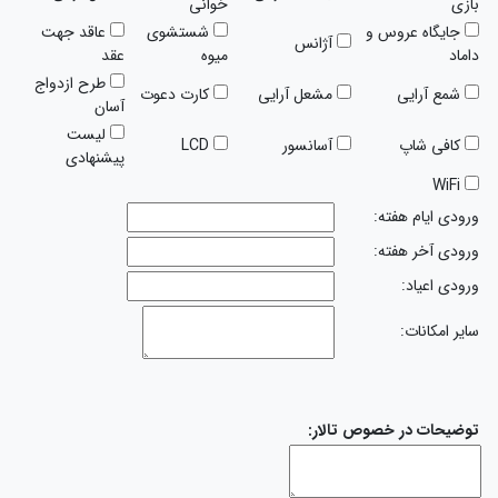
بازی
خوانی
جایگاه عروس و
شستشوی
عاقد جهت
آژانس
داماد
میوه
عقد
طرح ازدواج
شمع آرایی
مشعل آرایی
کارت دعوت
آسان
لیست
کافی شاپ
آسانسور
LCD
پیشنهادی
WiFi
ورودی ایام هفته:
ورودی آخر هفته:
ورودی اعیاد:
سایر امکانات:
توضیحات در خصوص تالار: