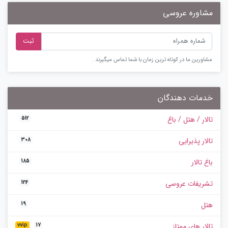
مشاوره عروسی
ثبت
مشاورین ما در کوتاه ترین زمان با شما تماس میگیرند .
خدمات دهندگان
تالار / هتل / باغ
512
تالار پذیرایی
308
باغ تالار
185
تشریفات عروسی
124
هتل
19
تالار های ممتاز
vvip
17