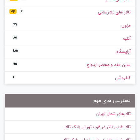
تالار های تشریفاتی
vip
7
مزون
79
آتلیه
85
آرایشگاه
185
سالن عقد و محضر ازدواج
95
گلفروشی
2
دسترسی های مهم
تالارهای شمال تهران
تالار غرب, تالار در غرب تهران, بانک تالار
تالار شرق، تالار در شرق تهران، بانک تالار