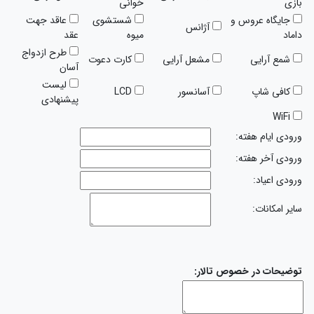
بازی
خوانی
جایگاه عروس و
شستشوی
عاقد جهت
آژانس
داماد
میوه
عقد
طرح ازدواج
شمع آرایی
مشعل آرایی
کارت دعوت
آسان
لیست
کافی شاپ
آسانسور
LCD
پیشنهادی
WiFi
ورودی ایام هفته:
ورودی آخر هفته:
ورودی اعیاد:
سایر امکانات:
توضیحات در خصوص تالار: