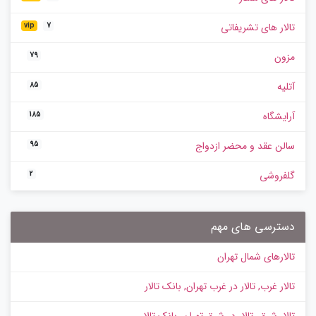
تالار های تشریفاتی
vip
7
مزون
79
آتلیه
85
آرایشگاه
185
سالن عقد و محضر ازدواج
95
گلفروشی
2
دسترسی های مهم
تالارهای شمال تهران
تالار غرب, تالار در غرب تهران, بانک تالار
تالار شرق، تالار در شرق تهران، بانک تالار