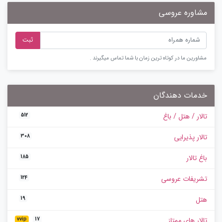
مشاوره عروسی
ثبت
مشاورین ما در کوتاه ترین زمان با شما تماس میگیرند .
خدمات دهندگان
تالار / هتل / باغ
512
تالار پذیرایی
308
باغ تالار
185
تشریفات عروسی
124
هتل
19
تالار های ممتاز
vvip
17