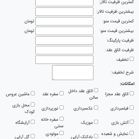
کمترین ظرفیت تالار:
بیشترین ظرفیت تالار:
کمترین قیمت منو:
تومان
بیشترین قیمت منو:
تومان
ظرفیت پارکینگ:
ظرفیت اتاق عقد:
تخفیف
شرح تخفیف:
امکانات:
اتاق عقد داخل
اتاق عقد مجزا
سفره عقد
ماشین عروس
سالن
محل بازی
فیلمبرداری
عکسبرداری
نورپردازی
کودک
سفره خانه
آتش بازی
موزیک
آرایشگاه
سنتی
نمایش و شعبده
مولودی
بادکنک آرایی
گل آرایی