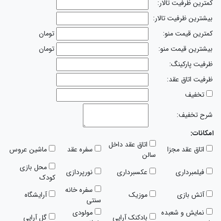
کمترین ظرفیت تالار:
بیشترین ظرفیت تالار:
کمترین قیمت منو:
تومان
بیشترین قیمت منو:
تومان
ظرفیت پارکینگ:
ظرفیت اتاق عقد:
تخفیف
شرح تخفیف:
امکانات:
اتاق عقد داخل
اتاق عقد مجزا
سفره عقد
ماشین عروس
سالن
محل بازی
فیلمبرداری
عکسبرداری
نورپردازی
کودک
سفره خانه
آتش بازی
موزیک
آرایشگاه
سنتی
نمایش و شعبده
مولودی
بادکنک آرایی
گل آرایی