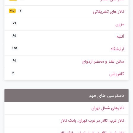
تالار های تشریفاتی
vip
7
مزون
79
آتلیه
85
آرایشگاه
185
سالن عقد و محضر ازدواج
95
گلفروشی
2
دسترسی های مهم
تالارهای شمال تهران
تالار غرب, تالار در غرب تهران, بانک تالار
تالار شرق، تالار در شرق تهران، بانک تالار