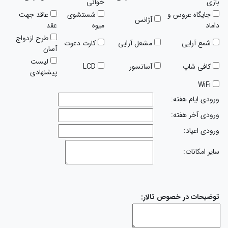
بازی
خوانی
جایگاه عروس و
شستشوی
عاقد جهت
آژانس
داماد
میوه
عقد
طرح ازدواج
شمع آرایی
مشعل آرایی
کارت دعوت
آسان
لیست
کافی شاپ
آسانسور
LCD
پیشنهادی
WiFi
ورودی ایام هفته:
ورودی آخر هفته:
ورودی اعیاد:
سایر امکانات:
توضیحات در خصوص تالار: