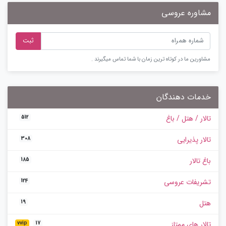
مشاوره عروسی
ثبت
مشاورین ما در کوتاه ترین زمان با شما تماس میگیرند .
خدمات دهندگان
تالار / هتل / باغ
512
تالار پذیرایی
308
باغ تالار
185
تشریفات عروسی
124
هتل
19
تالار های ممتاز
vvip
17