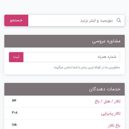
جستجو
مشاوره عروسی
ثبت
مشاورین ما در کوتاه ترین زمان با شما تماس میگیرند .
خدمات دهندگان
تالار / هتل / باغ
512
تالار پذیرایی
308
باغ تالار
185