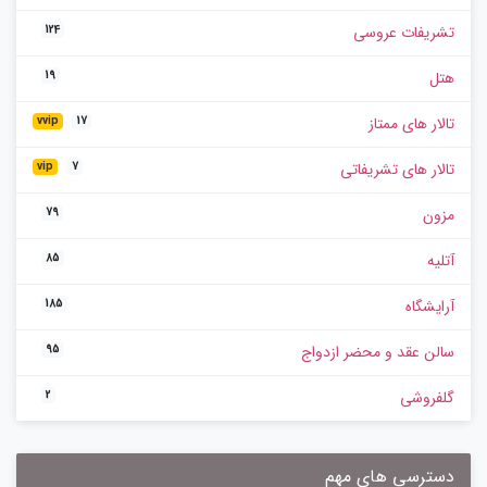
تشریفات عروسی
124
هتل
19
تالار های ممتاز
vvip
17
تالار های تشریفاتی
vip
7
مزون
79
آتلیه
85
آرایشگاه
185
سالن عقد و محضر ازدواج
95
گلفروشی
2
دسترسی های مهم