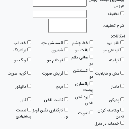
عروس:
تخفیف
شرح تخفیف:
امکانات:
تاتو ابرو
خط چشم
اکستنشن مژه
خط لب
کوتاهی مو
بافت مو
شینیون
براشینگ
صافی دائم
کراتینه
فر دائم مو
رنگ مو
مو
اکستنشن
مش و هایلایت
آرایش صورت
گریم صورت
مو
پاکسازی
ماساژ
فرنچ
مانیکور
پوست
برداشتن
پدیکور
کاشت ناخن
کاور
ناخن
ویتامینه کردن
کارگذاری نگین آویز
لیست
تقویت
ناخن
و ...
پیشنهادی
خدمات در منزل