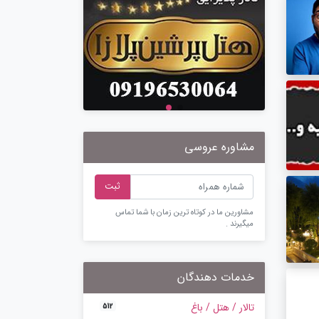
مشاوره عروسی
ثبت
مشاورین ما در کوتاه ترین زمان با شما تماس
میگیرند .
خدمات دهندگان
تالار / هتل / باغ
512