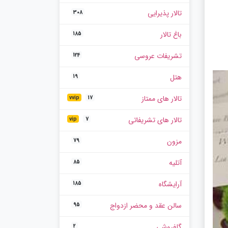
تالار پذیرایی
308
باغ تالار
185
تشریفات عروسی
124
هتل
19
تالار های ممتاز
vvip
17
تالار های تشریفاتی
vip
7
مزون
79
آتلیه
85
آرایشگاه
185
سالن عقد و محضر ازدواج
95
گلفروشی
2