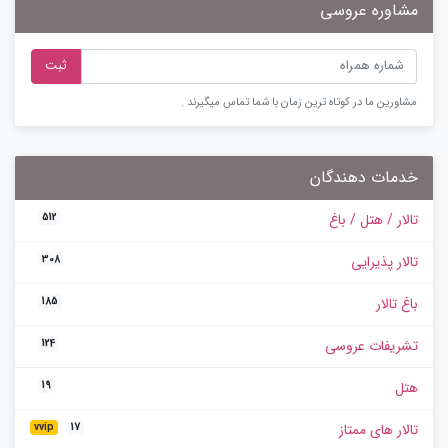
مشاوره عروسی
ثبت
مشاورین ما در کوتاه ترین زمان با شما تماس میگیرند .
خدمات دهندگان
تالار / هتل / باغ
512
تالار پذیرایی
308
باغ تالار
185
تشریفات عروسی
124
هتل
19
تالار های ممتاز
vvip
17