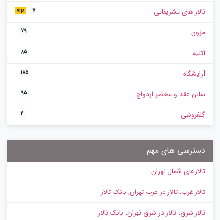
تالار های تشریفاتی
vip
7
مزون
79
آتلیه
85
آرایشگاه
185
سالن عقد و محضر ازدواج
95
گلفروشی
2
دسترسی های مهم
تالارهای شمال تهران
تالار غرب, تالار در غرب تهران, بانک تالار
تالار شرق، تالار در شرق تهران، بانک تالار