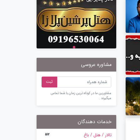
مشاوره عروسی
ثبت
مشاورین ما در کوتاه ترین زمان با شما تماس
میگیرند .
خدمات دهندگان
تالار / هتل / باغ
512