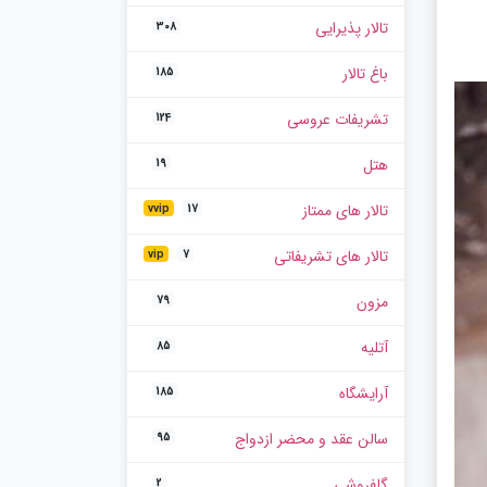
تالار پذیرایی
308
باغ تالار
185
تشریفات عروسی
124
هتل
19
تالار های ممتاز
vvip
17
تالار های تشریفاتی
vip
7
مزون
79
آتلیه
85
آرایشگاه
185
سالن عقد و محضر ازدواج
95
گلفروشی
2