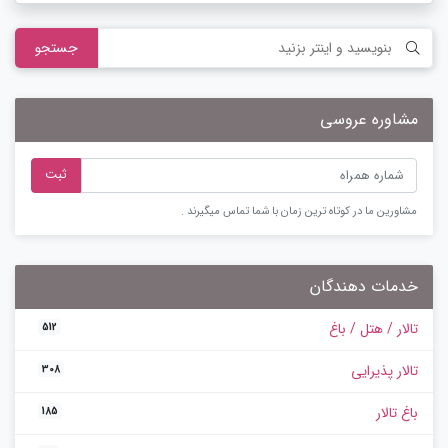
جستجو
مشاوره عروسی
ثبت
مشاورین ما در کوتاه ترین زمان با شما تماس میگیرند .
خدمات دهندگان
تالار / هتل / باغ
512
تالار پذیرایی
308
باغ تالار
185