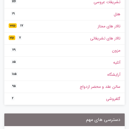
تشریفات عروسی
124
هتل
19
تالار های ممتاز
vvip
17
تالار های تشریفاتی
vip
7
مزون
79
آتلیه
85
آرایشگاه
185
سالن عقد و محضر ازدواج
95
گلفروشی
2
دسترسی های مهم