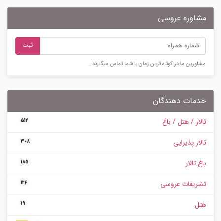
مشاوره عروسی
ثبت
مشاورین ما در کوتاه ترین زمان با شما تماس میگیرند .
خدمات دهندگان
تالار / هتل / باغ
512
تالار پذیرایی
308
باغ تالار
185
تشریفات عروسی
124
هتل
19