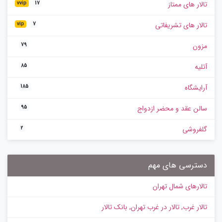
تالار های ممتاز
vvip
17
تالار های تشریفاتی
vip
7
مزون
79
آتلیه
85
آرایشگاه
185
سالن عقد و محضر ازدواج
95
گلفروشی
2
دسترسی های مهم
تالارهای شمال تهران
تالار غرب, تالار در غرب تهران, بانک تالار