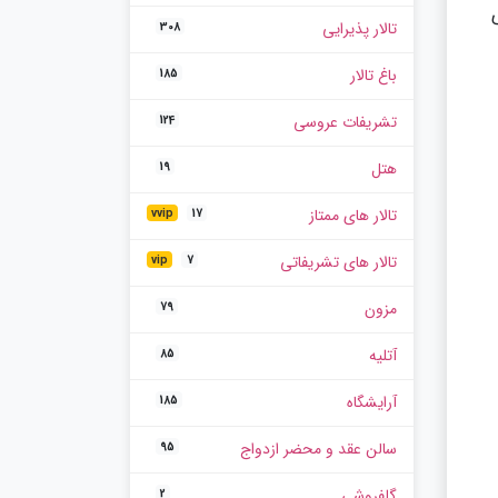
گل های
تالار پذیرایی
308
باغ تالار
185
تشریفات عروسی
124
هتل
19
تالار های ممتاز
vvip
17
تالار های تشریفاتی
vip
7
مزون
79
آتلیه
85
آرایشگاه
185
سالن عقد و محضر ازدواج
95
گلفروشی
2