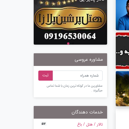
مشاوره عروسی
ثبت
مشاورین ما در کوتاه ترین زمان با شما تماس
میگیرند .
خدمات دهندگان
تالار / هتل / باغ
512