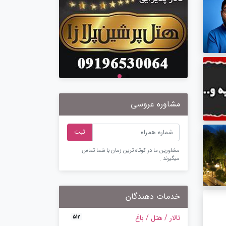
مشاوره عروسی
ثبت
مشاورین ما در کوتاه ترین زمان با شما تماس
میگیرند .
خدمات دهندگان
تالار / هتل / باغ
512