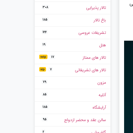
صی
تالار پذیرایی
308
باغ تالار
185
تشریفات عروسی
124
هتل
19
تالار های ممتاز
vvip
17
تالار های تشریفاتی
vip
7
مزون
79
آتلیه
85
آرایشگاه
185
سالن عقد و محضر ازدواج
95
گلفروشی
2