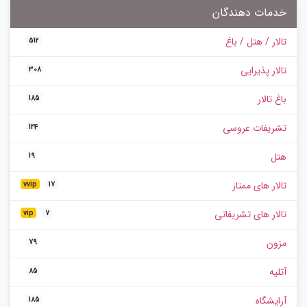
خدمات دهندگان
تالار / هتل / باغ
512
تالار پذیرایی
308
باغ تالار
185
تشریفات عروسی
124
هتل
19
تالار های ممتاز
vvip
17
تالار های تشریفاتی
vip
7
مزون
79
آتلیه
85
آرایشگاه
185