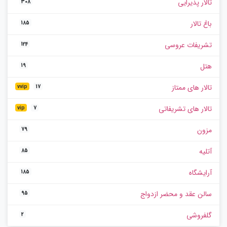
تالار پذیرایی
308
باغ تالار
185
تشریفات عروسی
124
هتل
19
تالار های ممتاز
vvip
17
تالار های تشریفاتی
vip
7
مزون
79
آتلیه
85
آرایشگاه
185
سالن عقد و محضر ازدواج
95
گلفروشی
2