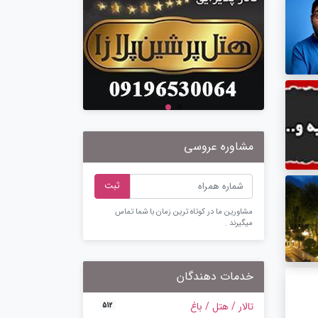
مشاوره عروسی
ثبت
مشاورین ما در کوتاه ترین زمان با شما تماس
میگیرند .
خدمات دهندگان
تالار / هتل / باغ
512