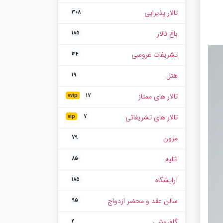
تالار پذیرایی
308
باغ تالار
185
تشریفات عروسی
124
هتل
19
تالار های ممتاز
vvip
17
تالار های تشریفاتی
vip
7
مزون
79
آتلیه
85
آرایشگاه
185
سالن عقد و محضر ازدواج
95
گلفروشی
2