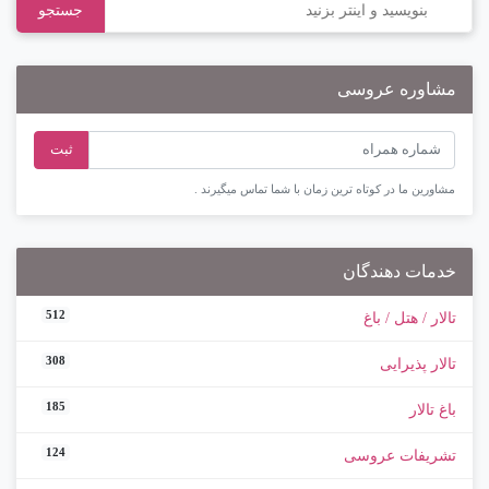
جستجو
مشاوره عروسی
ثبت
مشاورین ما در کوتاه ترین زمان با شما تماس میگیرند .
خدمات دهندگان
512
تالار / هتل / باغ
308
تالار پذیرایی
185
باغ تالار
124
تشریفات عروسی