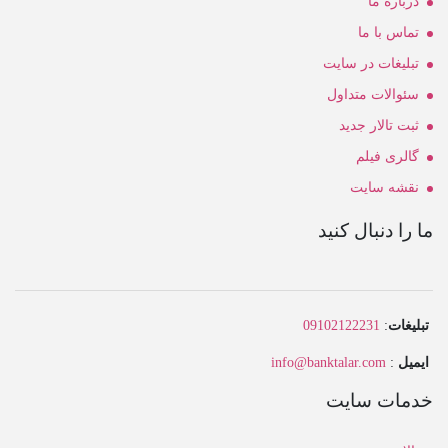
درباره ما
تماس با ما
تبلیغات در سایت
سئوالات متداول
ثبت تالار جدید
گالری فیلم
نقشه سایت
ما را دنبال کنید
تبلیغات
:
09102122231
ایمیل
:
info@banktalar.com
خدمات سایت