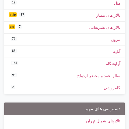
19
هتل
vvip
17
تالار های ممتاز
vip
7
تالار های تشریفاتی
79
مزون
85
آتلیه
185
آرایشگاه
95
سالن عقد و محضر ازدواج
2
گلفروشی
دسترسی های مهم
تالارهای شمال تهران