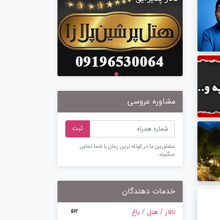
مشاوره عروسی
ثبت
مشاورین ما در کوتاه ترین زمان با شما تماس
میگیرند .
خدمات دهندگان
تالار / هتل / باغ
512