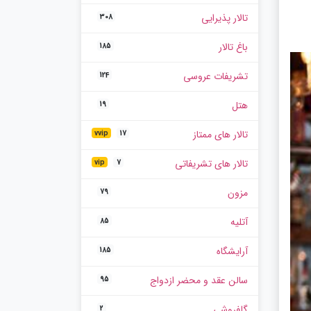
تالار پذیرایی
308
باغ تالار
185
تشریفات عروسی
124
هتل
19
تالار های ممتاز
vvip
17
تالار های تشریفاتی
vip
7
مزون
79
آتلیه
85
آرایشگاه
185
سالن عقد و محضر ازدواج
95
گلفروشی
2