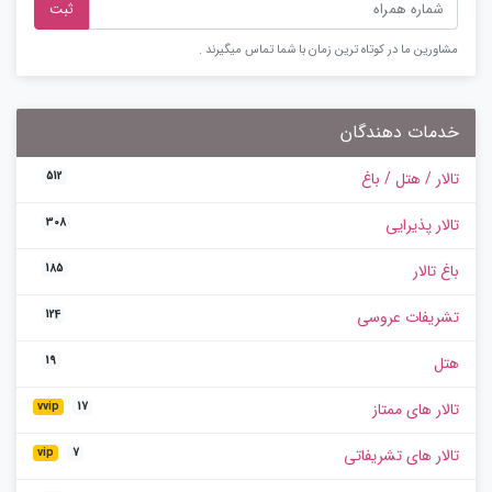
ثبت
مشاورین ما در کوتاه ترین زمان با شما تماس میگیرند .
خدمات دهندگان
تالار / هتل / باغ
512
تالار پذیرایی
308
باغ تالار
185
تشریفات عروسی
124
هتل
19
تالار های ممتاز
vvip
17
تالار های تشریفاتی
vip
7