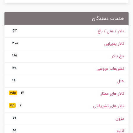
خدمات دهندگان
تالار / هتل / باغ
512
تالار پذیرایی
308
باغ تالار
185
تشریفات عروسی
124
هتل
19
تالار های ممتاز
vvip
17
تالار های تشریفاتی
vip
7
مزون
79
آتلیه
85