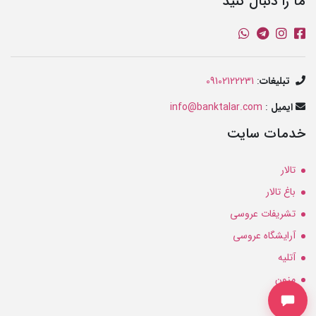
ما را دنبال کنید
تبلیغات
:
09102122231
ایمیل
:
info@banktalar.com
خدمات سایت
تالار
باغ تالار
تشریفات عروسی
آرایشگاه عروسی
آتلیه
مزون