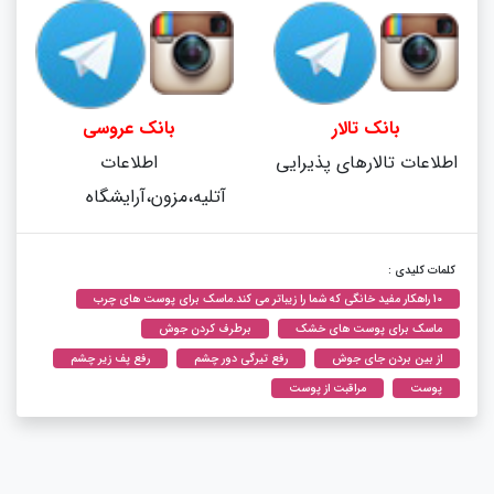
بانک تالار
بانک عروسی
اطلاعات تالارهای پذیرایی
اطلاعات
آتلیه،مزون،آرایشگاه
کلمات کلیدی :
10 راهکار مفید خانگی که شما را زیباتر می کند.ماسک برای پوست های چرب
ماسک برای پوست های خشک
برطرف کردن جوش
از بین بردن جای جوش
رفع تیرگی دور چشم
رفع پف زیر چشم
پوست
مراقبت از پوست