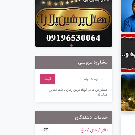
مشاوره عروسی
ثبت
مشاورین ما در کوتاه ترین زمان با شما تماس
میگیرند .
خدمات دهندگان
تالار / هتل / باغ
512